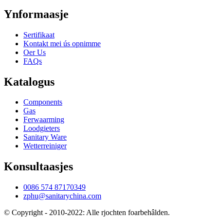
Ynformaasje
Sertifikaat
Kontakt mei ús opnimme
Oer Us
FAQs
Katalogus
Components
Gas
Ferwaarming
Loodgieters
Sanitary Ware
Wetterreiniger
Konsultaasjes
0086 574 87170349
zphu@sanitarychina.com
© Copyright - 2010-2022: Alle rjochten foarbehâlden.