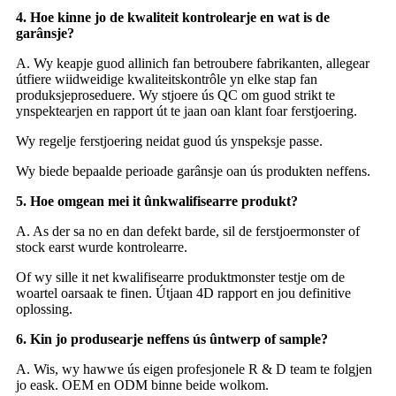
4. Hoe kinne jo de kwaliteit kontrolearje en wat is de
garânsje?
A. Wy keapje guod allinich fan betroubere fabrikanten, allegear
útfiere wiidweidige kwaliteitskontrôle yn elke stap fan
produksjeproseduere. Wy stjoere ús QC om guod strikt te
ynspektearjen en rapport út te jaan oan klant foar ferstjoering.
Wy regelje ferstjoering neidat guod ús ynspeksje passe.
Wy biede bepaalde perioade garânsje oan ús produkten neffens.
5. Hoe omgean mei it ûnkwalifisearre produkt?
A. As der sa no en dan defekt barde, sil de ferstjoermonster of
stock earst wurde kontrolearre.
Of wy sille it net kwalifisearre produktmonster testje om de
woartel oarsaak te finen. Útjaan 4D rapport en jou definitive
oplossing.
6. Kin jo produsearje neffens ús ûntwerp of sample?
A. Wis, wy hawwe ús eigen profesjonele R & D team te folgjen
jo eask. OEM en ODM binne beide wolkom.