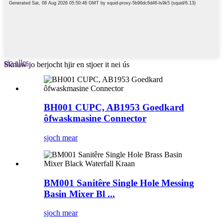
sjo alles
Skriuw jo berjocht hjir en stjoer it nei ús
BH001 CUPC, AB1953 Goedkard
ôfwaskmasine Connector
sjoch mear
BM001 Sanitêre Single Hole Messing
Basin Mixer Bl ...
sjoch mear