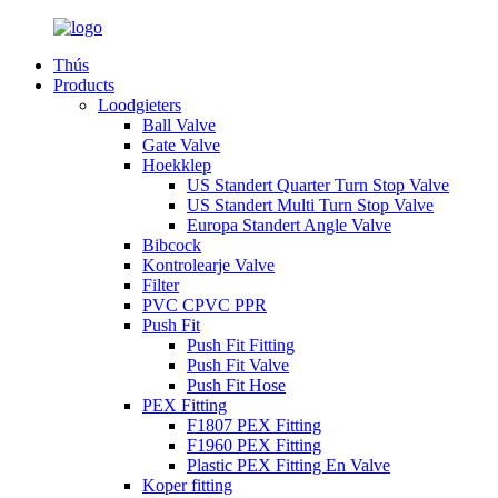
Thús
Products
Loodgieters
Ball Valve
Gate Valve
Hoekklep
US Standert Quarter Turn Stop Valve
US Standert Multi Turn Stop Valve
Europa Standert Angle Valve
Bibcock
Kontrolearje Valve
Filter
PVC CPVC PPR
Push Fit
Push Fit Fitting
Push Fit Valve
Push Fit Hose
PEX Fitting
F1807 PEX Fitting
F1960 PEX Fitting
Plastic PEX Fitting En Valve
Koper fitting