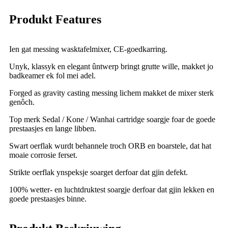
Produkt Features
Ien gat messing wasktafelmixer, CE-goedkarring.
Unyk, klassyk en elegant ûntwerp bringt grutte wille, makket jo
badkeamer ek fol mei adel.
Forged as gravity casting messing lichem makket de mixer sterk
genôch.
Top merk Sedal / Kone / Wanhai cartridge soargje foar de goede
prestaasjes en lange libben.
Swart oerflak wurdt behannele troch ORB en boarstele, dat hat
moaie corrosie ferset.
Strikte oerflak ynspeksje soarget derfoar dat gjin defekt.
100% wetter- en luchtdruktest soargje derfoar dat gjin lekken en
goede prestaasjes binne.