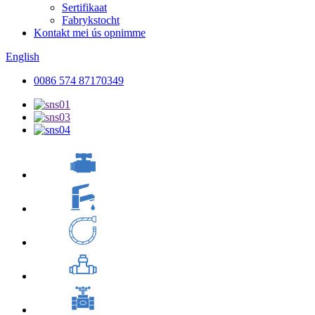
Sertifikaat
Fabrykstocht
Kontakt mei ús opnimme
English
0086 574 87170349