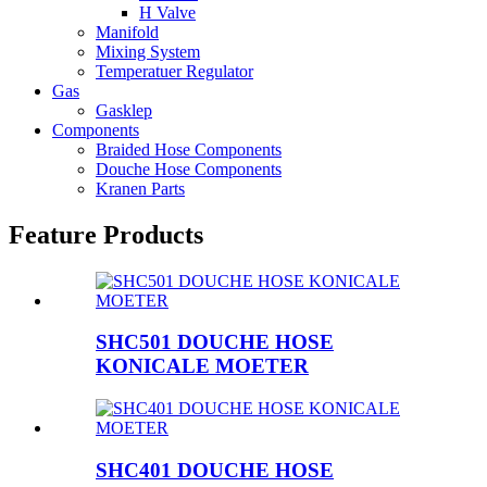
H Valve
Manifold
Mixing System
Temperatuer Regulator
Gas
Gasklep
Components
Braided Hose Components
Douche Hose Components
Kranen Parts
Feature Products
SHC501 DOUCHE HOSE
KONICALE MOETER
SHC401 DOUCHE HOSE