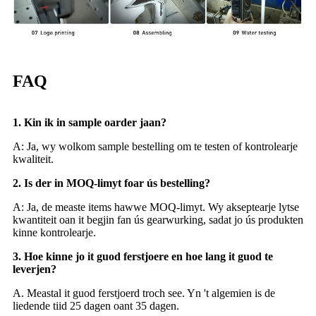
FAQ
1. Kin ik in sample oarder jaan?
A: Ja, wy wolkom sample bestelling om te testen of kontrolearje
kwaliteit.
2. Is der in MOQ-limyt foar ús bestelling?
A: Ja, de measte items hawwe MOQ-limyt. Wy akseptearje lytse
kwantiteit oan it begjin fan ús gearwurking, sadat jo ús produkten
kinne kontrolearje.
3. Hoe kinne jo it guod ferstjoere en hoe lang it guod te
leverjen?
A. Meastal it guod ferstjoerd troch see. Yn 't algemien is de
liedende tiid 25 dagen oant 35 dagen.