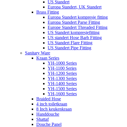
US Standert
Europa Standert, UK Standert
Brass Fitting
Europa Standert kompresje fitting
Europa Standert Parse Fitting
Europe Standert Threaded Fitting
US Standert kompresjefitting
US standert Hose Barb Fitting
US Standert Flare Fitting
US Standert Pipe Fitting
Sanitary Ware
Kraan Series
YH-1000 Series
YH-1100 Series
YH-1200 Series
YH-1300 Series
YH-1400 Series
YH-1500 Series
YH-1600 Series
Braided Hose
4 inch toiletkraan
8 Inch keukenkraan
Handdouche
Shattaf
Douche Panel