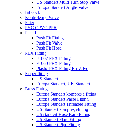
US Standert Multi Turn Stop Valve
Europa Standert Angle Valve
Bibcock
Kontrolearje Valve
Filter
PVC CPVC PPR
Push Fit
Push Fit Fitting
Push Fit Valve
Push Fit Hose
PEX Fitting
F1807 PEX Fitting
F1960 PEX Fitting
Plastic PEX Fitting En Valve
Koper fitting
US Standert
Europa Standert, UK Standert
Brass Fitting
Europa Standert kompresje fitting
Europa Standert Parse Fitting
Europe Standert Threaded Fitting
US Standert kompresjefitting
US standert Hose Barb Fitting
US Standert Flare Fitting
US Standert Pipe Fitting