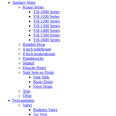
Sanitary Ware
Kraan Series
YH-1000 Series
YH-1100 Series
YH-1200 Series
YH-1300 Series
YH-1400 Series
YH-1500 Series
YH-1600 Series
Braided Hose
4 inch toiletkraan
8 Inch keukenkraan
Handdouche
Shattaf
Douche Panel
Sink Sein en Drain
Sink Sink
Basin Drain
Floor Drain
Trap
Ôffal
Ferwaarming
Valve
Radiator Valve
Air Vent