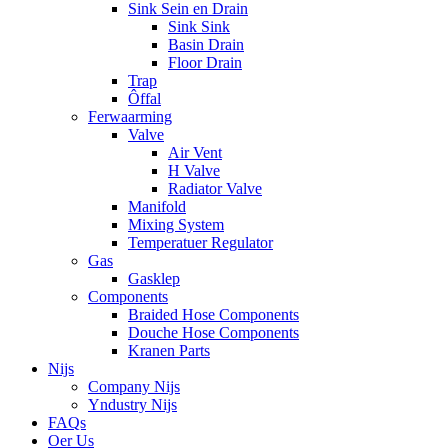
Sink Sein en Drain
Sink Sink
Basin Drain
Floor Drain
Trap
Ôffal
Ferwaarming
Valve
Air Vent
H Valve
Radiator Valve
Manifold
Mixing System
Temperatuer Regulator
Gas
Gasklep
Components
Braided Hose Components
Douche Hose Components
Kranen Parts
Nijs
Company Nijs
Yndustry Nijs
FAQs
Oer Us