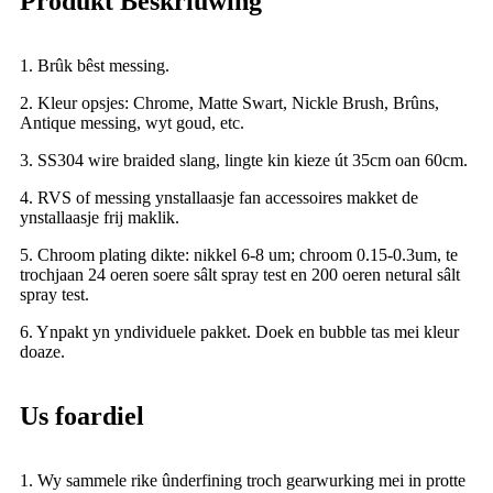
Produkt Beskriuwing
1. Brûk bêst messing.
2. Kleur opsjes: Chrome, Matte Swart, Nickle Brush, Brûns,
Antique messing, wyt goud, etc.
3. SS304 wire braided slang, lingte kin kieze út 35cm oan 60cm.
4. RVS of messing ynstallaasje fan accessoires makket de
ynstallaasje frij maklik.
5. Chroom plating dikte: nikkel 6-8 um; chroom 0.15-0.3um, te
trochjaan 24 oeren soere sâlt spray test en 200 oeren netural sâlt
spray test.
6. Ynpakt yn yndividuele pakket. Doek en bubble tas mei kleur
doaze.
Us foardiel
1. Wy sammele rike ûnderfining troch gearwurking mei in protte