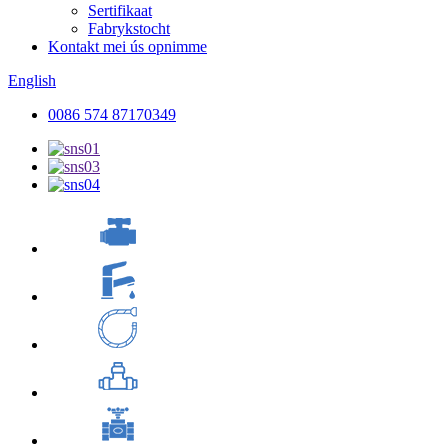
Sertifikaat
Fabrykstocht
Kontakt mei ús opnimme
English
0086 574 87170349