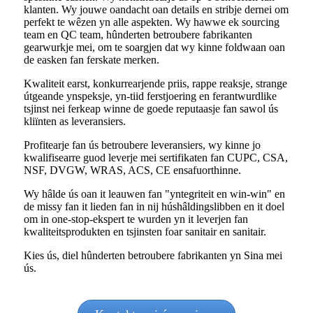
klanten. Wy jouwe oandacht oan details en stribje dernei om
perfekt te wêzen yn alle aspekten. Wy hawwe ek sourcing
team en QC team, hûnderten betroubere fabrikanten
gearwurkje mei, om te soargjen dat wy kinne foldwaan oan
de easken fan ferskate merken.
Kwaliteit earst, konkurrearjende priis, rappe reaksje, strange
útgeande ynspeksje, yn-tiid ferstjoering en ferantwurdlike
tsjinst nei ferkeap winne de goede reputaasje fan sawol ús
kliïnten as leveransiers.
Profitearje fan ús betroubere leveransiers, wy kinne jo
kwalifisearre guod leverje mei sertifikaten fan CUPC, CSA,
NSF, DVGW, WRAS, ACS, CE ensafuorthinne.
Wy hâlde ús oan it leauwen fan "yntegriteit en win-win" en
de missy fan it lieden fan in nij húshâldingslibben en it doel
om in one-stop-ekspert te wurden yn it leverjen fan
kwaliteitsprodukten en tsjinsten foar sanitair en sanitair.
Kies ús, diel hûnderten betroubere fabrikanten yn Sina mei
ús.