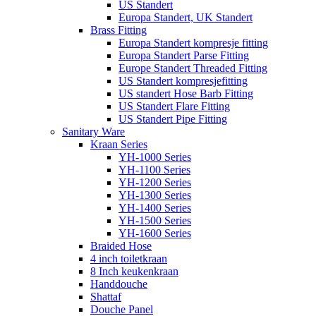
US Standert
Europa Standert, UK Standert
Brass Fitting
Europa Standert kompresje fitting
Europa Standert Parse Fitting
Europe Standert Threaded Fitting
US Standert kompresjefitting
US standert Hose Barb Fitting
US Standert Flare Fitting
US Standert Pipe Fitting
Sanitary Ware
Kraan Series
YH-1000 Series
YH-1100 Series
YH-1200 Series
YH-1300 Series
YH-1400 Series
YH-1500 Series
YH-1600 Series
Braided Hose
4 inch toiletkraan
8 Inch keukenkraan
Handdouche
Shattaf
Douche Panel