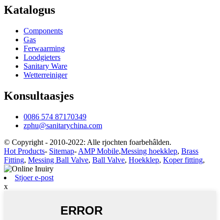
Katalogus
Components
Gas
Ferwaarming
Loodgieters
Sanitary Ware
Wetterreiniger
Konsultaasjes
0086 574 87170349
zphu@sanitarychina.com
© Copyright - 2010-2022: Alle rjochten foarbehâlden.
Hot Products
-
Sitemap
-
AMP Mobile
,
Messing hoekklep
,
Brass
Fitting
,
Messing Ball Valve
,
Ball Valve
,
Hoekklep
,
Koper fitting
,
Stjoer e-post
x