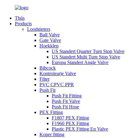
Thús
Products
Loodgieters
Ball Valve
Gate Valve
Hoekklep
US Standert Quarter Turn Stop Valve
US Standert Multi Turn Stop Valve
Europa Standert Angle Valve
Bibcock
Kontrolearje Valve
Filter
PVC CPVC PPR
Push Fit
Push Fit Fitting
Push Fit Valve
Push Fit Hose
PEX Fitting
F1807 PEX Fitting
F1960 PEX Fitting
Plastic PEX Fitting En Valve
Koper fitting