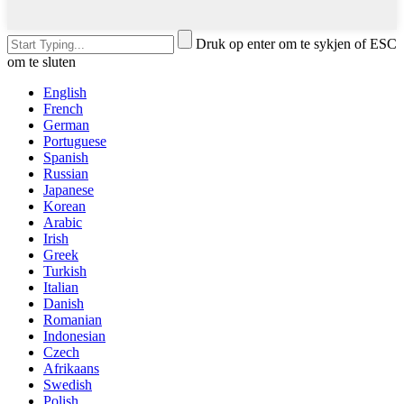
Druk op enter om te sykjen of ESC
om te sluten
English
French
German
Portuguese
Spanish
Russian
Japanese
Korean
Arabic
Irish
Greek
Turkish
Italian
Danish
Romanian
Indonesian
Czech
Afrikaans
Swedish
Polish