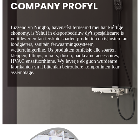
COMPANY PROFYL
Lizzend yn Ningbo, havenstêd ferneamd mei har krêftige
ekonomy, is Yehui in eksportbedriuw dy't spesjalisearre is
yn it leverjen fan ferskate soarten produkten en tsjinsten fan
loodgieters, sanitair, ferwaarmingssysteem,
wetterreinigerline. Us produkten omfetsje alle soarten
kleppen, fittings, mixers, dûsen, badkeameraccessoires,
HVAC ensafuorthinne. Wy leverje ek guon wurdearre
fabrikanten yn it bûtenlân betroubere komponinten foar
assemblage.