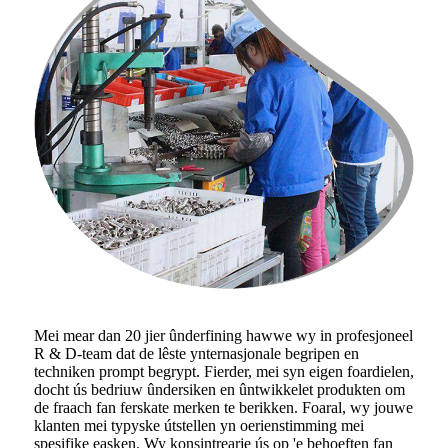
Mei mear dan 20 jier ûnderfining hawwe wy in profesjoneel
R & D-team dat de lêste ynternasjonale begripen en
techniken prompt begrypt. Fierder, mei syn eigen foardielen,
docht ús bedriuw ûndersiken en ûntwikkelet produkten om
de fraach fan ferskate merken te berikken. Foaral, wy jouwe
klanten mei typyske útstellen yn oerienstimming mei
spesifike easken. Wy konsintrearje ús op 'e behoeften fan