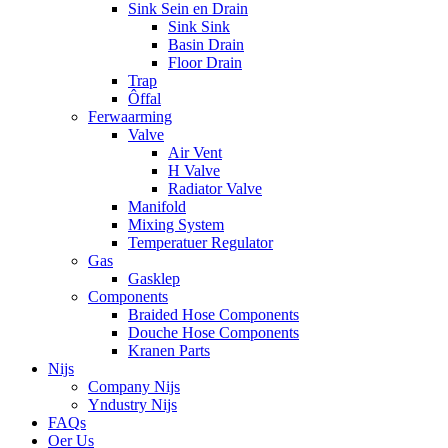
Sink Sein en Drain
Sink Sink
Basin Drain
Floor Drain
Trap
Ôffal
Ferwaarming
Valve
Air Vent
H Valve
Radiator Valve
Manifold
Mixing System
Temperatuer Regulator
Gas
Gasklep
Components
Braided Hose Components
Douche Hose Components
Kranen Parts
Nijs
Company Nijs
Yndustry Nijs
FAQs
Oer Us