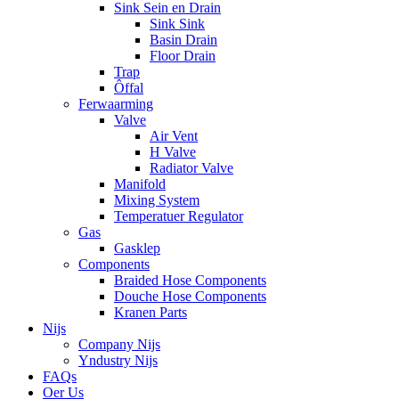
Sink Sein en Drain
Sink Sink
Basin Drain
Floor Drain
Trap
Ôffal
Ferwaarming
Valve
Air Vent
H Valve
Radiator Valve
Manifold
Mixing System
Temperatuer Regulator
Gas
Gasklep
Components
Braided Hose Components
Douche Hose Components
Kranen Parts
Nijs
Company Nijs
Yndustry Nijs
FAQs
Oer Us