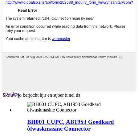
sjo alles
Skriuw jo berjocht hjir en stjoer it nei ús
BH001 CUPC, AB1953 Goedkard
ôfwaskmasine Connector