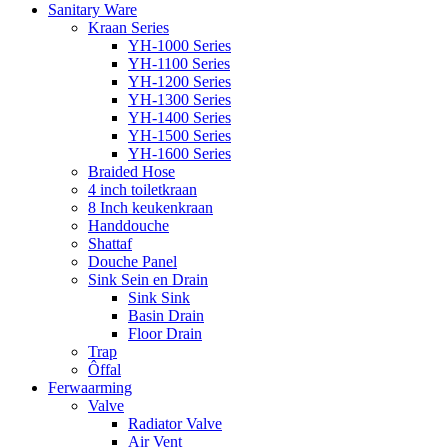
Sanitary Ware
Kraan Series
YH-1000 Series
YH-1100 Series
YH-1200 Series
YH-1300 Series
YH-1400 Series
YH-1500 Series
YH-1600 Series
Braided Hose
4 inch toiletkraan
8 Inch keukenkraan
Handdouche
Shattaf
Douche Panel
Sink Sein en Drain
Sink Sink
Basin Drain
Floor Drain
Trap
Ôffal
Ferwaarming
Valve
Radiator Valve
Air Vent