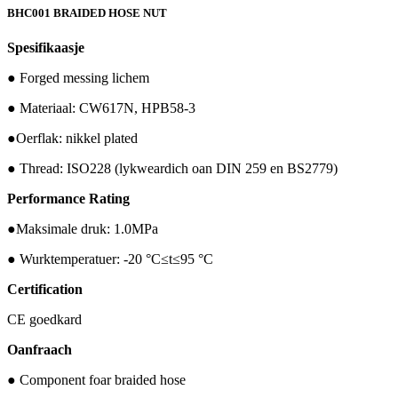
BHC001 BRAIDED HOSE NUT
Spesifikaasje
● Forged messing lichem
● Materiaal: CW617N, HPB58-3
●Oerflak: nikkel plated
● Thread: ISO228 (lykweardich oan DIN 259 en BS2779)
Performance Rating
●Maksimale druk: 1.0MPa
● Wurktemperatuer: -20 °C≤t≤95 °C
Certification
CE goedkard
Oanfraach
● Component foar braided hose