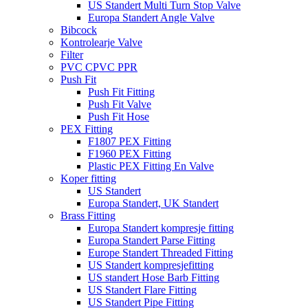
US Standert Multi Turn Stop Valve
Europa Standert Angle Valve
Bibcock
Kontrolearje Valve
Filter
PVC CPVC PPR
Push Fit
Push Fit Fitting
Push Fit Valve
Push Fit Hose
PEX Fitting
F1807 PEX Fitting
F1960 PEX Fitting
Plastic PEX Fitting En Valve
Koper fitting
US Standert
Europa Standert, UK Standert
Brass Fitting
Europa Standert kompresje fitting
Europa Standert Parse Fitting
Europe Standert Threaded Fitting
US Standert kompresjefitting
US standert Hose Barb Fitting
US Standert Flare Fitting
US Standert Pipe Fitting