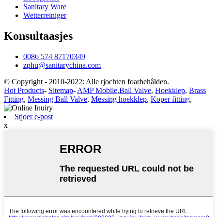
Sanitary Ware
Wetterreiniger
Konsultaasjes
0086 574 87170349
zphu@sanitarychina.com
© Copyright - 2010-2022: Alle rjochten foarbehâlden.
Hot Products
-
Sitemap
-
AMP Mobile
,
Ball Valve
,
Hoekklep
,
Brass
Fitting
,
Messing Ball Valve
,
Messing hoekklep
,
Koper fitting
,
Stjoer e-post
x