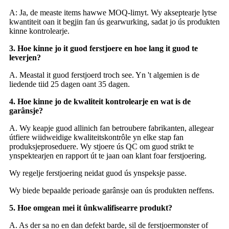
A: Ja, de measte items hawwe MOQ-limyt. Wy akseptearje lytse
kwantiteit oan it begjin fan ús gearwurking, sadat jo ús produkten
kinne kontrolearje.
3. Hoe kinne jo it guod ferstjoere en hoe lang it guod te
leverjen?
A. Meastal it guod ferstjoerd troch see. Yn 't algemien is de
liedende tiid 25 dagen oant 35 dagen.
4. Hoe kinne jo de kwaliteit kontrolearje en wat is de
garânsje?
A. Wy keapje guod allinich fan betroubere fabrikanten, allegear
útfiere wiidweidige kwaliteitskontrôle yn elke stap fan
produksjeproseduere. Wy stjoere ús QC om guod strikt te
ynspektearjen en rapport út te jaan oan klant foar ferstjoering.
Wy regelje ferstjoering neidat guod ús ynspeksje passe.
Wy biede bepaalde perioade garânsje oan ús produkten neffens.
5. Hoe omgean mei it ûnkwalifisearre produkt?
A. As der sa no en dan defekt barde, sil de ferstjoermonster of