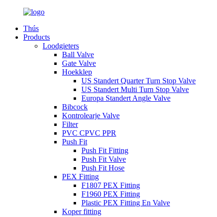
Thús
Products
Loodgieters
Ball Valve
Gate Valve
Hoekklep
US Standert Quarter Turn Stop Valve
US Standert Multi Turn Stop Valve
Europa Standert Angle Valve
Bibcock
Kontrolearje Valve
Filter
PVC CPVC PPR
Push Fit
Push Fit Fitting
Push Fit Valve
Push Fit Hose
PEX Fitting
F1807 PEX Fitting
F1960 PEX Fitting
Plastic PEX Fitting En Valve
Koper fitting