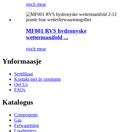
sjoch mear
MF001 RVS hydronyske
wettermanifold ...
sjoch mear
Ynformaasje
Sertifikaat
Kontakt mei ús opnimme
Oer Us
FAQs
Katalogus
Components
Gas
Ferwaarming
Loodgieters