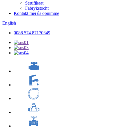
Sertifikaat
Fabrykstocht
Kontakt mei ús opnimme
English
0086 574 87170349