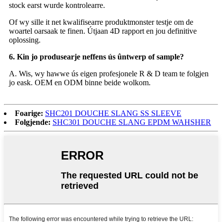
stock earst wurde kontrolearre.
Of wy sille it net kwalifisearre produktmonster testje om de
woartel oarsaak te finen. Útjaan 4D rapport en jou definitive
oplossing.
6. Kin jo produsearje neffens ús ûntwerp of sample?
A. Wis, wy hawwe ús eigen profesjonele R & D team te folgjen
jo eask. OEM en ODM binne beide wolkom.
Foarige:
SHC201 DOUCHE SLANG SS SLEEVE
Folgjende:
SHC301 DOUCHE SLANG EPDM WAHSHER