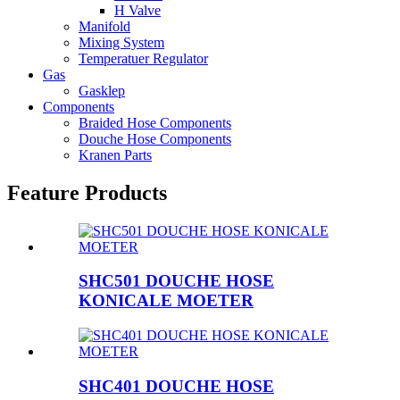
H Valve
Manifold
Mixing System
Temperatuer Regulator
Gas
Gasklep
Components
Braided Hose Components
Douche Hose Components
Kranen Parts
Feature Products
SHC501 DOUCHE HOSE
KONICALE MOETER
SHC401 DOUCHE HOSE