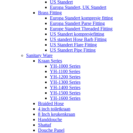
US Standert
Europa Standert, UK Standert
Brass Fitting
Europa Standert kompresje fitting
Europa Standert Parse Fitting
Europe Standert Threaded Fitting
US Standert kompresjefitting
US standert Hose Barb Fitting
US Standert Flare Fitting
US Standert Pipe Fitting
Sanitary Ware
Kraan Series
YH-1000 Series
YH-1100 Series
YH-1200 Series
YH-1300 Series
YH-1400 Series
YH-1500 Series
YH-1600 Series
Braided Hose
4 inch toiletkraan
8 Inch keukenkraan
Handdouche
Shattaf
Douche Panel