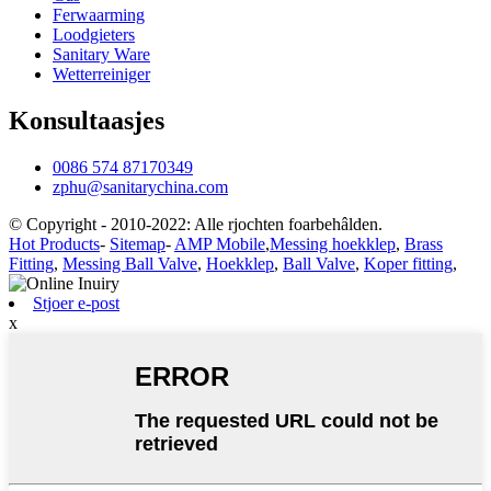
Ferwaarming
Loodgieters
Sanitary Ware
Wetterreiniger
Konsultaasjes
0086 574 87170349
zphu@sanitarychina.com
© Copyright - 2010-2022: Alle rjochten foarbehâlden.
Hot Products
-
Sitemap
-
AMP Mobile
,
Messing hoekklep
,
Brass
Fitting
,
Messing Ball Valve
,
Hoekklep
,
Ball Valve
,
Koper fitting
,
Stjoer e-post
x