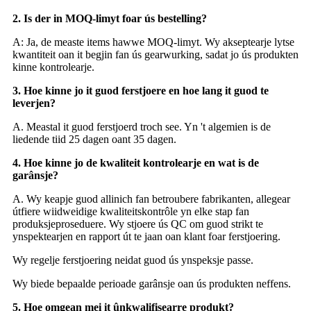
2. Is der in MOQ-limyt foar ús bestelling?
A: Ja, de measte items hawwe MOQ-limyt. Wy akseptearje lytse
kwantiteit oan it begjin fan ús gearwurking, sadat jo ús produkten
kinne kontrolearje.
3. Hoe kinne jo it guod ferstjoere en hoe lang it guod te
leverjen?
A. Meastal it guod ferstjoerd troch see. Yn 't algemien is de
liedende tiid 25 dagen oant 35 dagen.
4. Hoe kinne jo de kwaliteit kontrolearje en wat is de
garânsje?
A. Wy keapje guod allinich fan betroubere fabrikanten, allegear
útfiere wiidweidige kwaliteitskontrôle yn elke stap fan
produksjeproseduere. Wy stjoere ús QC om guod strikt te
ynspektearjen en rapport út te jaan oan klant foar ferstjoering.
Wy regelje ferstjoering neidat guod ús ynspeksje passe.
Wy biede bepaalde perioade garânsje oan ús produkten neffens.
5. Hoe omgean mei it ûnkwalifisearre produkt?