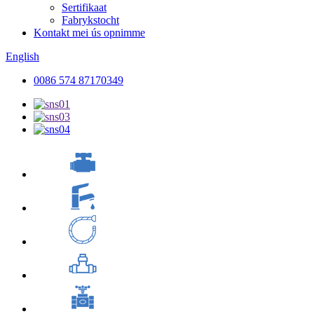
Sertifikaat
Fabrykstocht
Kontakt mei ús opnimme
English
0086 574 87170349