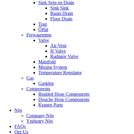
Sink Sein en Drain
Sink Sink
Basin Drain
Floor Drain
Trap
Ôffal
Ferwaarming
Valve
Air Vent
H Valve
Radiator Valve
Manifold
Mixing System
Temperatuer Regulator
Gas
Gasklep
Components
Braided Hose Components
Douche Hose Components
Kranen Parts
Nijs
Company Nijs
Yndustry Nijs
FAQs
Oer Us