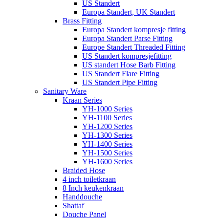
US Standert
Europa Standert, UK Standert
Brass Fitting
Europa Standert kompresje fitting
Europa Standert Parse Fitting
Europe Standert Threaded Fitting
US Standert kompresjefitting
US standert Hose Barb Fitting
US Standert Flare Fitting
US Standert Pipe Fitting
Sanitary Ware
Kraan Series
YH-1000 Series
YH-1100 Series
YH-1200 Series
YH-1300 Series
YH-1400 Series
YH-1500 Series
YH-1600 Series
Braided Hose
4 inch toiletkraan
8 Inch keukenkraan
Handdouche
Shattaf
Douche Panel