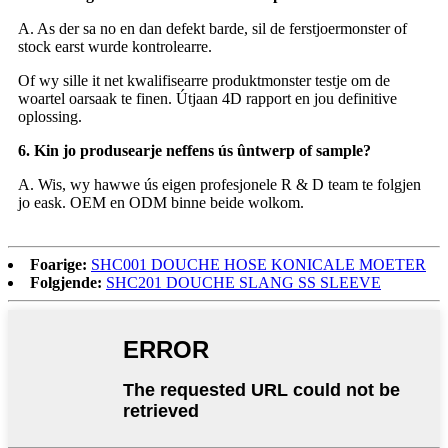
A. As der sa no en dan defekt barde, sil de ferstjoermonster of
stock earst wurde kontrolearre.
Of wy sille it net kwalifisearre produktmonster testje om de
woartel oarsaak te finen. Útjaan 4D rapport en jou definitive
oplossing.
6. Kin jo produsearje neffens ús ûntwerp of sample?
A. Wis, wy hawwe ús eigen profesjonele R & D team te folgjen
jo eask. OEM en ODM binne beide wolkom.
Foarige:
SHC001 DOUCHE HOSE KONICALE MOETER
Folgjende:
SHC201 DOUCHE SLANG SS SLEEVE