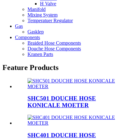
H Valve
Manifold
Mixing System
Temperatuer Regulator
Gas
Gasklep
Components
Braided Hose Components
Douche Hose Components
Kranen Parts
Feature Products
SHC501 DOUCHE HOSE
KONICALE MOETER
SHC401 DOUCHE HOSE