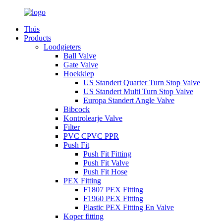
Thús
Products
Loodgieters
Ball Valve
Gate Valve
Hoekklep
US Standert Quarter Turn Stop Valve
US Standert Multi Turn Stop Valve
Europa Standert Angle Valve
Bibcock
Kontrolearje Valve
Filter
PVC CPVC PPR
Push Fit
Push Fit Fitting
Push Fit Valve
Push Fit Hose
PEX Fitting
F1807 PEX Fitting
F1960 PEX Fitting
Plastic PEX Fitting En Valve
Koper fitting