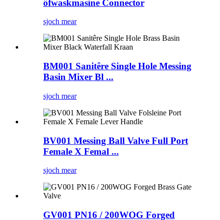
ôfwaskmasine Connector
sjoch mear
BM001 Sanitêre Single Hole Messing
Basin Mixer Bl ...
sjoch mear
BV001 Messing Ball Valve Full Port
Female X Femal ...
sjoch mear
GV001 PN16 / 200WOG Forged