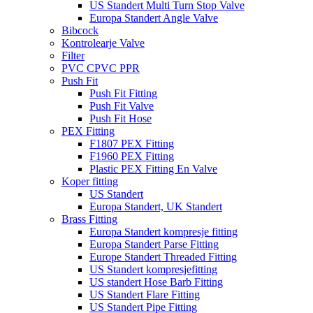
US Standert Multi Turn Stop Valve
Europa Standert Angle Valve
Bibcock
Kontrolearje Valve
Filter
PVC CPVC PPR
Push Fit
Push Fit Fitting
Push Fit Valve
Push Fit Hose
PEX Fitting
F1807 PEX Fitting
F1960 PEX Fitting
Plastic PEX Fitting En Valve
Koper fitting
US Standert
Europa Standert, UK Standert
Brass Fitting
Europa Standert kompresje fitting
Europa Standert Parse Fitting
Europe Standert Threaded Fitting
US Standert kompresjefitting
US standert Hose Barb Fitting
US Standert Flare Fitting
US Standert Pipe Fitting